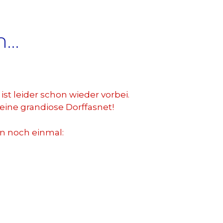
h…
st leider schon wieder vorbei.
 eine grandiose Dorffasnet!
en noch einmal: